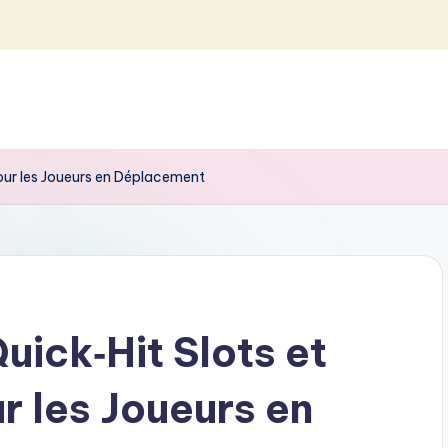
pour les Joueurs en Déplacement
uick‑Hit Slots et
r les Joueurs en