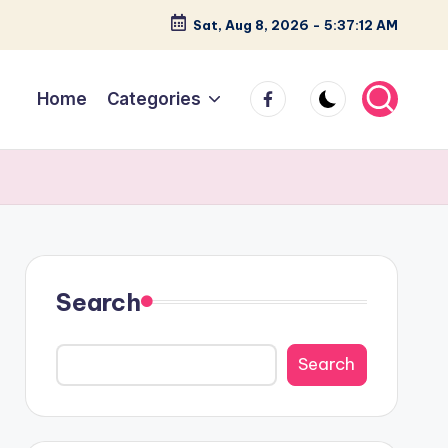
Sat, Aug 8, 2026
-
5:37:13 AM
facebook
Home
Categories
Search
Search