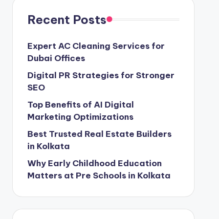
Recent Posts
Expert AC Cleaning Services for
Dubai Offices
Digital PR Strategies for Stronger
SEO
Top Benefits of AI Digital
Marketing Optimizations
Best Trusted Real Estate Builders
in Kolkata
Why Early Childhood Education
Matters at Pre Schools in Kolkata