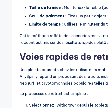
Taille de la mise :
Maintenez-la faible (pa
Seuil de paiement :
Fixez un petit object
Limite de temps :
Utilisez le minuteur du 
Cette méthode reflète des scénarios réels—com
l’accent est mis sur des résultats rapides plut
Voies rapides de ret
Une plainte courante chez les utilisateurs mobi
AllySpin y répond en proposant des retraits ins
Neosurf, et cryptomonnaies populaires telles q
Le processus de retrait est simplifié :
Sélectionnez “Withdraw” depuis le tablea