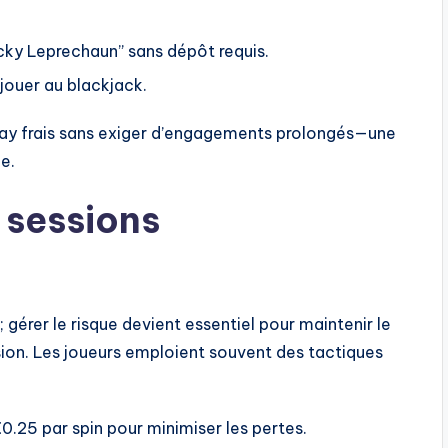
cky Leprechaun” sans dépôt requis.
 jouer au blackjack.
lay frais sans exiger d’engagements prolongés—une
e.
 sessions
 ; gérer le risque devient essentiel pour maintenir le
ession. Les joueurs emploient souvent des tactiques
.25 par spin pour minimiser les pertes.