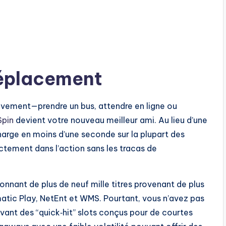
déplacement
uvement—prendre un bus, attendre en ligne ou
Spin
devient votre nouveau meilleur ami. Au lieu d’une
arge en moins d’une seconde sur la plupart des
tement dans l’action sans les tracas de
nnant de plus de neuf mille titres provenant de plus
tic Play, NetEnt et WMS. Pourtant, vous n’avez pas
avant des “quick‑hit” slots conçus pour de courtes