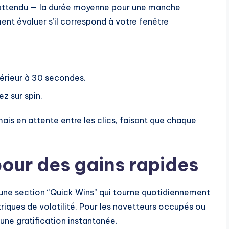
” attendu — la durée moyenne pour une manche
nt évaluer s’il correspond à votre fenêtre
érieur à 30 secondes.
z sur spin.
mais en attente entre les clics, faisant que chaque
our des gains rapides
une section “Quick Wins” qui tourne quotidiennement
triques de volatilité. Pour les navetteurs occupés ou
 une gratification instantanée.