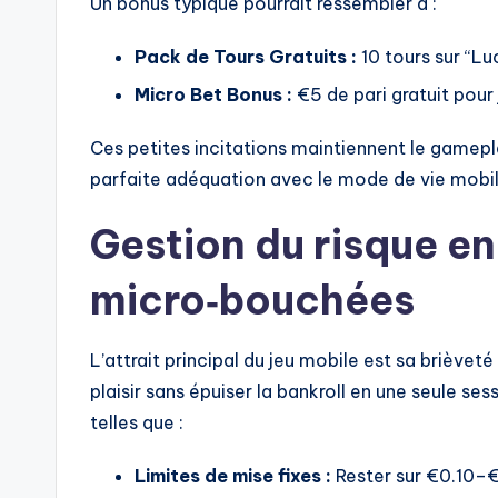
Un bonus typique pourrait ressembler à :
Pack de Tours Gratuits :
10 tours sur “Lu
Micro Bet Bonus :
€5 de pari gratuit pour
Ces petites incitations maintiennent le gamep
parfaite adéquation avec le mode de vie mobil
Gestion du risque en
micro‑bouchées
L’attrait principal du jeu mobile est sa brièveté
plaisir sans épuiser la bankroll en une seule s
telles que :
Limites de mise fixes :
Rester sur €0.10–€0