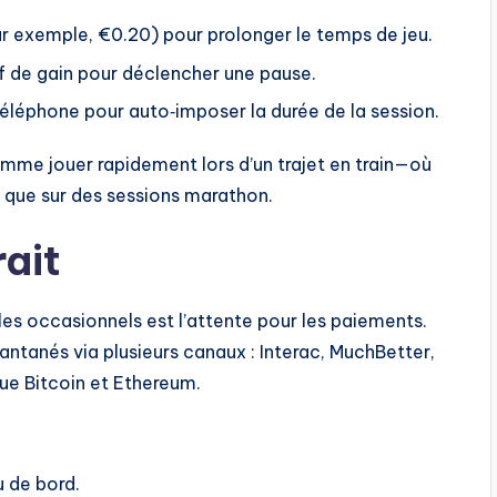
r exemple, €0.20) pour prolonger le temps de jeu.
if de gain pour déclencher une pause.
téléphone pour auto‑imposer la durée de la session.
me jouer rapidement lors d’un trajet en train—où
ôt que sur des sessions marathon.
rait
les occasionnels est l’attente pour les paiements.
tantanés via plusieurs canaux : Interac, MuchBetter,
ue Bitcoin et Ethereum.
u de bord.