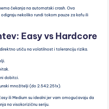
 nema čekanja na automatski crash. Ova
 odigraju nekoliko rundi tokom pauze za kafu ili
htev: Easy vs Hardcore
rektno utiču na volatilnost i toleranciju rizika.
ji.
itak.
ni dobitci.
hunski množitelji (do 2.542.251x).
 Easy ili Medium su idealni jer vam omogućavaju da
a na visokorizičnu seriju.