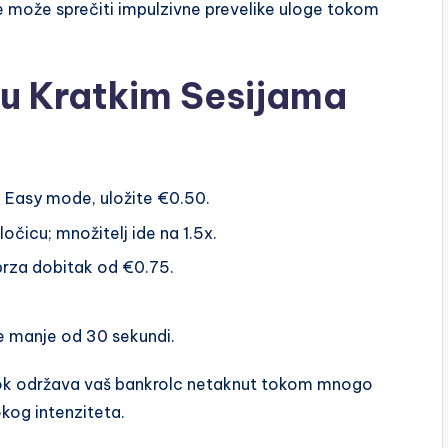
 može sprečiti impulzivne prevelike uloge tokom
 u Kratkim Sesijama
 Easy mode, uložite €0.50.
ločicu; množitelj ide na 1.5x.
brza dobitak od €0.75.
e manje od 30 sekundi.
ok održava vaš bankrolc netaknut tokom mnogo
okog intenziteta.