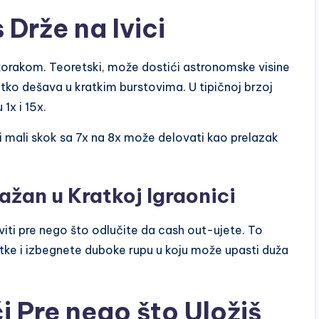
 Drže na Ivici
m korakom. Teoretski, može dostići astronomske visine
etko dešava u kratkim burstovima. U tipičnoj brzoj
1x i 15x.
k i mali skok sa 7x na 8x može delovati kao prelazak
ažan u Kratkoj Igraonici
viti pre nego što odlučite da cash out-ujete. To
itke i izbegnete duboke rupu u koju može upasti duža
 Pre nego što Uložiš