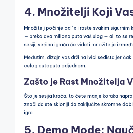
4. Množitelji Koji Vas
Množitelj počinje od 1x i raste svakim sigurni
— preko dva miliona puta vaš ulog — ali to se r
sesiji, većina igrača će videti množitelje između 
Međutim, dizajn vas drži na ivici sedišta jer ča
celog autoputa odjednom.
Zašto je Rast Množitelja V
Što je sesija kraća, to ćete manje koraka napra
znači da ste skloniji da zaključite skromne dob
igra.
5. Demo Mode: Nauči