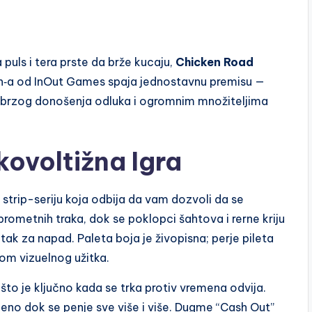
puls i tera prste da brže kucaju,
Chicken Road
sh‑a od InOut Games spaja jednostavnu premisu —
om brzog donošenja odluka i ogromnim množiteljima
kovoltižna Igra
strip-seriju koja odbija da vam dozvoli da se
rometnih traka, dok se poklopci šahtova i rerne kriju
tak za napad. Paleta boja je živopisna; perje pileta
kom vizuelnog užitka.
 što je ključno kada se trka protiv vremena odvija.
eleno dok se penje sve više i više. Dugme “Cash Out”