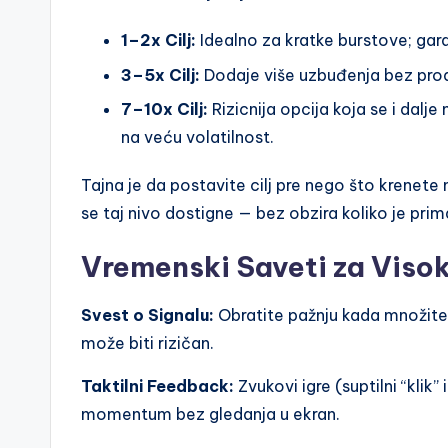
1–2x Cilj:
Idealno za kratke burstove; gar
3–5x Cilj:
Dodaje više uzbuđenja bez prod
7–10x Cilj:
Rizicnija opcija koja se i dalj
na veću volatilnost.
Tajna je da postavite cilj pre nego što krenet
se taj nivo dostigne — bez obzira koliko je pri
Vremenski Saveti za Visok
Svest o Signalu:
Obratite pažnju kada množitelj
može biti rizičan.
Taktilni Feedback:
Zvukovi igre (suptilni “klik
momentum bez gledanja u ekran.