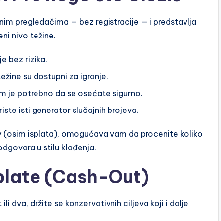
im pregledačima — bez registracije — i predstavlja
eni nivo težine.
e bez rizika.
ežine su dostupni za igranje.
m je potrebno da se osećate sigurno.
iste isti generator slučajnih brojeva.
 (osim isplata), omogućava vam da procenite koliko
dgovara u stilu klađenja.
splate (Cash-Out)
ili dva, držite se konzervativnih ciljeva koji i dalje