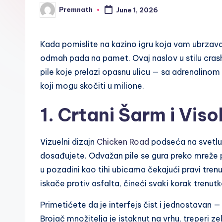
Premnath
l
June 1, 2026
Posted
by
e
Kada pomislite na kazino igru koja vam ubrzava 
odmah pada na pamet. Ovaj naslov u stilu cra
pile koje prelazi opasnu ulicu — sa adrenalin
koji mogu skočiti u milione.
1. Crtani Šarm i Viso
Vizuelni dizajn
Chicken Road
podseća na svetlu 
dosađujete. Odvažan pile se gura preko mreže p
u pozadini kao tihi ubicama čekajući pravi trenu
iskače protiv asfalta, čineći svaki korak trenut
Primetićete da je interfejs čist i jednostavan —
Brojač množitelja je istaknut na vrhu, treperi z