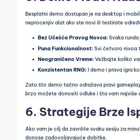
Besplatni demo dostupan je na desktop i mobiln
neprocenjiv alat ako ste novi ili testirate određ
Bez Učešća Pravog Novca:
Svaka runda j
Puna Funkcionalnost:
Svi četvoro nivoa t
Neograničeno Vreme:
Vežbajte koliko va
Konzistentan RNG:
I demo i prava igra kor
Zato što demo tačno odražava pravi gameplay
brzo možete donositi odluke i šta vam najviše o
6. Strategije Brze I
Ako vam je cilj da završite svaku sesiju za minut 
donose zadovoljavajuće dobitke.