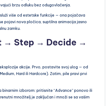
ajući brzu odluku bez odugovlačenja.
 služi više od estetske funkcije — ona pojačava
e pojavi nova pločica, suptilna animacija jasno
jalnu zamku.
t → Step → Decide →
ksplozije akcije. Prvo, postavite svoj ulog — od
edium, Hard ili Hardcore). Zatim, pile pravi prvi
binarnim izborom: pritisnite “Advance” ponovo ili
renutni množitelj je zaključan i množi se sa vašim