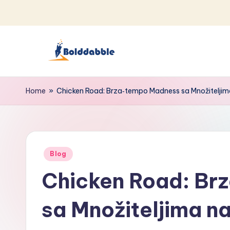
Skip
to
content
B
o
Home
»
Chicken Road: Brza‑tempo Madness sa Množitelji
l
d
Posted
d
Blog
in
Chicken Road: Br
a
b
sa Množiteljima n
b