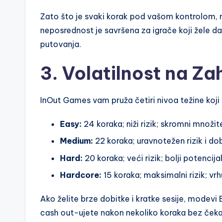
Zato što je svaki korak pod vašom kontrolom,
neposrednost je savršena za igrače koji žele da
putovanja.
3. Volatilnost na Za
InOut Games vam pruža četiri nivoa težine koji di
Easy:
24 koraka; niži rizik; skromni množitel
Medium:
22 koraka; uravnotežen rizik i dob
Hard:
20 koraka; veći rizik; bolji potencijal
Hardcore:
15 koraka; maksimalni rizik; vr
Ako želite brze dobitke i kratke sesije, modevi
cash out-ujete nakon nekoliko koraka bez čekanj