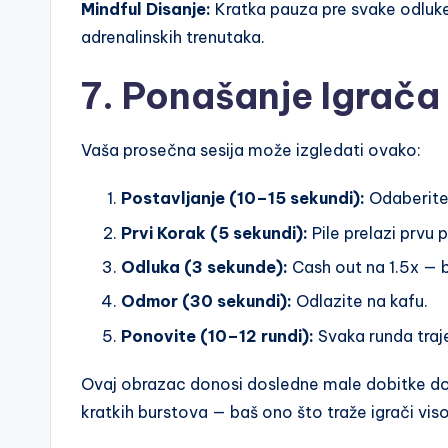
Mindful Disanje:
Kratka pauza pre svake odluke
adrenalinskih trenutaka.
7. Ponašanje Igrača
Vaša prosečna sesija može izgledati ovako:
Postavljanje (10–15 sekundi):
Odaberite
Prvi Korak (5 sekundi):
Pile prelazi prvu p
Odluka (3 sekunde):
Cash out na 1.5x — 
Odmor (30 sekundi):
Odlazite na kafu.
Ponovite (10–12 rundi):
Svaka runda traj
Ovaj obrazac donosi dosledne male dobitke d
kratkih burstova — baš ono što traže igrači vis