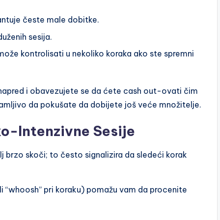
antuje česte male dobitke.
uženih sesija.
e može kontrolisati u nekoliko koraka ako ste spremni
e napred i obavezujete se da ćete cash out-ovati čim
mamljivo da pokušate da dobijete još veće množitelje.
o-Intenzivne Sesije
 brzo skoči; to često signalizira da sledeći korak
” ili “whoosh” pri koraku) pomažu vam da procenite