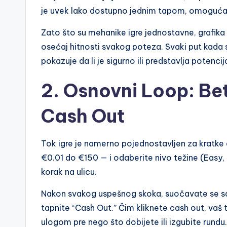
je uvek lako dostupno jednim tapom, omogućav
Zato što su mehanike igre jednostavne, grafika
osećaj hitnosti svakog poteza. Svaki put kada s
pokazuje da li je sigurno ili predstavlja potenci
2. Osnovni Loop: Be
Cash Out
Tok igre je namerno pojednostavljen za kratke e
€0.01 do €150 — i odaberite nivo težine (Easy, M
korak na ulicu.
Nakon svakog uspešnog skoka, suočavate se sa 
tapnite “Cash Out.” Čim kliknete cash out, vaš t
ulogom pre nego što dobijete ili izgubite rundu.