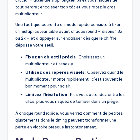
tout perdre ; encaisser trop tôt et vous ratez le gros
multiplicateur.
Une tactique courante en mode rapide consiste à fixer
un multiplicateur cible avant chaque round – disons 1,8x
ou 2x – et à appuyer sur encaisser dès que le chiffre
dépasse votre seuil.
Fixez un objectif précis
: Choisissez un
multiplicateur et tenez‑y.
Utilisez des repères visuels
: Observez quand le
multiplicateur monte rapidement ; c’est souvent le
bon moment pour saisir.
Limitez l’hésitation
: Plus vous attendez entre les
clics, plus vous risquez de tomber dans un piège.
À chaque round rapide, vous verrez comment de petites
ajustements dans le timing peuvent transformer une
perte en victoire presque instantanément.