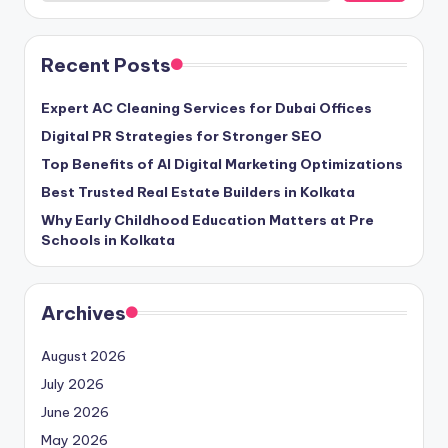
Recent Posts
Expert AC Cleaning Services for Dubai Offices
Digital PR Strategies for Stronger SEO
Top Benefits of AI Digital Marketing Optimizations
Best Trusted Real Estate Builders in Kolkata
Why Early Childhood Education Matters at Pre
Schools in Kolkata
Archives
August 2026
July 2026
June 2026
May 2026