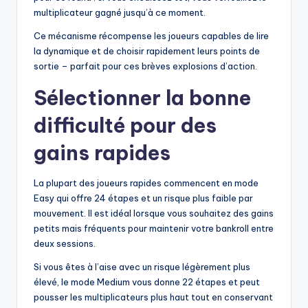
multiplicateur gagné jusqu’à ce moment.
Ce mécanisme récompense les joueurs capables de lire
la dynamique et de choisir rapidement leurs points de
sortie – parfait pour ces brèves explosions d’action.
Sélectionner la bonne
difficulté pour des
gains rapides
La plupart des joueurs rapides commencent en mode
Easy qui offre 24 étapes et un risque plus faible par
mouvement. Il est idéal lorsque vous souhaitez des gains
petits mais fréquents pour maintenir votre bankroll entre
deux sessions.
Si vous êtes à l’aise avec un risque légèrement plus
élevé, le mode Medium vous donne 22 étapes et peut
pousser les multiplicateurs plus haut tout en conservant