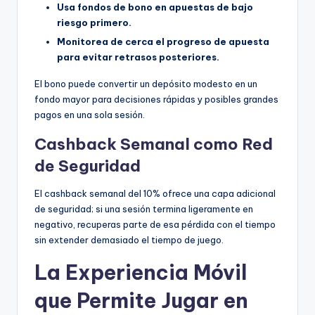
Usa fondos de bono en apuestas de bajo
riesgo primero.
Monitorea de cerca el progreso de apuesta
para evitar retrasos posteriores.
El bono puede convertir un depósito modesto en un
fondo mayor para decisiones rápidas y posibles grandes
pagos en una sola sesión.
Cashback Semanal como Red
de Seguridad
El cashback semanal del 10% ofrece una capa adicional
de seguridad; si una sesión termina ligeramente en
negativo, recuperas parte de esa pérdida con el tiempo
sin extender demasiado el tiempo de juego.
La Experiencia Móvil
que Permite Jugar en