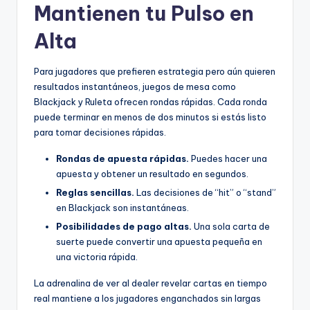
Mantienen tu Pulso en
Alta
Para jugadores que prefieren estrategia pero aún quieren
resultados instantáneos, juegos de mesa como
Blackjack y Ruleta ofrecen rondas rápidas. Cada ronda
puede terminar en menos de dos minutos si estás listo
para tomar decisiones rápidas.
Rondas de apuesta rápidas.
Puedes hacer una
apuesta y obtener un resultado en segundos.
Reglas sencillas.
Las decisiones de “hit” o “stand”
en Blackjack son instantáneas.
Posibilidades de pago altas.
Una sola carta de
suerte puede convertir una apuesta pequeña en
una victoria rápida.
La adrenalina de ver al dealer revelar cartas en tiempo
real mantiene a los jugadores enganchados sin largas