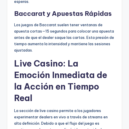
esperas.
Baccarat y Apuestas Rápidas
Los juegos de Baccarat suelen tener ventanas de
apuesta cortas—15 segundos para colocar una apuesta
antes de que el dealer saque las cartas. Esta presión de
tiempo aumenta la intensidad y mantiene las sesiones
ajustadas.
Live Casino: La
Emoción Inmediata de
la Acción en Tiempo
Real
La sección de live casino permite a los jugadores
experimentar dealers en vivo a través de streams en
alta definición. Debido a que el flujo del juego es