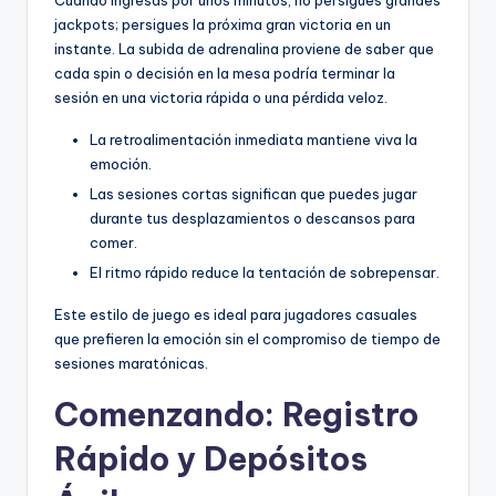
Cuando ingresas por unos minutos, no persigues grandes
jackpots; persigues la próxima gran victoria en un
instante. La subida de adrenalina proviene de saber que
cada spin o decisión en la mesa podría terminar la
sesión en una victoria rápida o una pérdida veloz.
La retroalimentación inmediata mantiene viva la
emoción.
Las sesiones cortas significan que puedes jugar
durante tus desplazamientos o descansos para
comer.
El ritmo rápido reduce la tentación de sobrepensar.
Este estilo de juego es ideal para jugadores casuales
que prefieren la emoción sin el compromiso de tiempo de
sesiones maratónicas.
Comenzando: Registro
Rápido y Depósitos