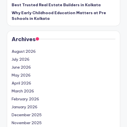
Best Trusted Real Estate Builders in Kolkata
Why Early Childhood Education Matters at Pre
Schools in Kolkata
Archives
August 2026
July 2026
June 2026
May 2026
April 2026
March 2026
February 2026
January 2026
December 2025
November 2025