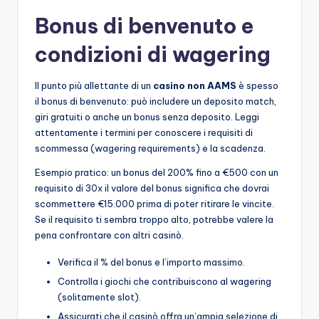
Bonus di benvenuto e
condizioni di wagering
Il punto più allettante di un
casino non AAMS
è spesso
il bonus di benvenuto: può includere un deposito match,
giri gratuiti o anche un bonus senza deposito. Leggi
attentamente i termini per conoscere i requisiti di
scommessa (wagering requirements) e la scadenza.
Esempio pratico: un bonus del 200% fino a €500 con un
requisito di 30x il valore del bonus significa che dovrai
scommettere €15.000 prima di poter ritirare le vincite.
Se il requisito ti sembra troppo alto, potrebbe valere la
pena confrontare con altri casinò.
Verifica il % del bonus e l’importo massimo.
Controlla i giochi che contribuiscono al wagering
(solitamente slot).
Assicurati che il casinò offra un’ampia selezione di