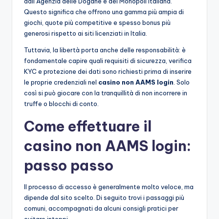
dall’Agenzia delle Dogane e dei Monopoli italiana.
Questo significa che offrono una gamma più ampia di
giochi, quote più competitive e spesso bonus più
generosi rispetto ai siti licenziati in Italia.
Tuttavia, la libertà porta anche delle responsabilità: è
fondamentale capire quali requisiti di sicurezza, verifica
KYC e protezione dei dati sono richiesti prima di inserire
le proprie credenziali nel
casino non AAMS login
. Solo
così si può giocare con la tranquillità di non incorrere in
truffe o blocchi di conto.
Come effettuare il
casino non AAMS login:
passo passo
Il processo di accesso è generalmente molto veloce, ma
dipende dal sito scelto. Di seguito trovi i passaggi più
comuni, accompagnati da alcuni consigli pratici per