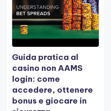
Guida pratica al
casino non AAMS
login: come
accedere, ottenere
bonus e giocare in