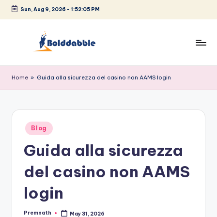
Sun, Aug 9, 2026
-
1:52:06 PM
Skip
to
content
B
o
Home
»
Guida alla sicurezza del casino non AAMS login
l
d
d
Posted
Blog
in
a
Guida alla sicurezza
b
del casino non AAMS
b
l
login
e
Premnath
May 31, 2026
Posted