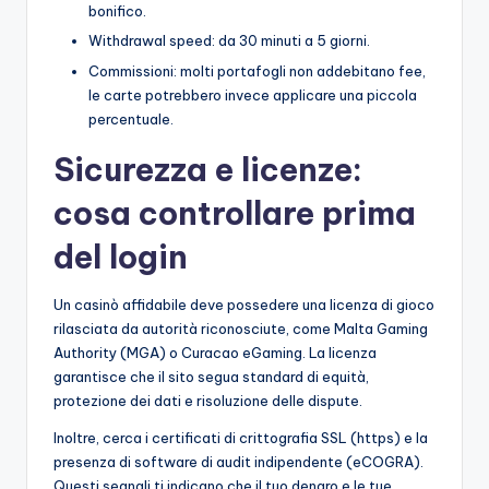
bonifico.
Withdrawal speed: da 30 minuti a 5 giorni.
Commissioni: molti portafogli non addebitano fee,
le carte potrebbero invece applicare una piccola
percentuale.
Sicurezza e licenze:
cosa controllare prima
del login
Un casinò affidabile deve possedere una licenza di gioco
rilasciata da autorità riconosciute, come Malta Gaming
Authority (MGA) o Curacao eGaming. La licenza
garantisce che il sito segua standard di equità,
protezione dei dati e risoluzione delle dispute.
Inoltre, cerca i certificati di crittografia SSL (https) e la
presenza di software di audit indipendente (eCOGRA).
Questi segnali ti indicano che il tuo denaro e le tue