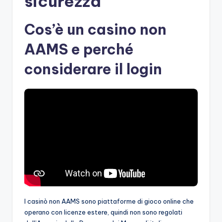
sicurezza
Cos’è un casino non
AAMS e perché
considerare il login
I casinò non AAMS sono piattaforme di gioco online che
operano con licenze estere, quindi non sono regolati