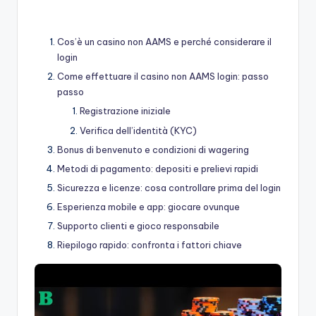
by
Cos’è un casino non AAMS e perché considerare il
login
Come effettuare il casino non AAMS login: passo
passo
Registrazione iniziale
Verifica dell’identità (KYC)
Bonus di benvenuto e condizioni di wagering
Metodi di pagamento: depositi e prelievi rapidi
Sicurezza e licenze: cosa controllare prima del login
Esperienza mobile e app: giocare ovunque
Supporto clienti e gioco responsabile
Riepilogo rapido: confronta i fattori chiave