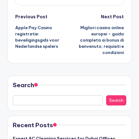
Post
Previous Post
Next Post
Apple Pay Casino
Migliori casino online
navigation
registratie:
europei – guida
beveiligingsgids voor
completa ai bonus di
Nederlandse spelers
benvenuto, requisiti e
condizioni
Search
Search
Recent Posts
Expert AC Cleaning Services for Dubai Offices