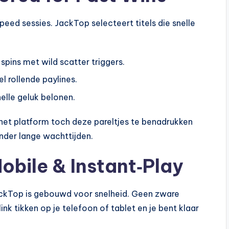
‑speed sessies. JackTop selecteert titels die snelle
 spins met wild scatter triggers.
l rollende paylines.
lle geluk belonen.
t het platform toch deze pareltjes te benadrukken
nder lange wachttijden.
obile & Instant‑Play
ackTop is gebouwd voor snelheid. Geen zware
k tikken op je telefoon of tablet en je bent klaar