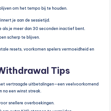
blijven om het tempo bij te houden.
nert je aan de sessietijd.
e als je meer dan 30 seconden inactief bent.
en scherp te blijven.
ntale resets, voorkomen spelers vermoeidheid en
Withdrawal Tips
 met vertraagde uitbetalingen—een veelvoorkomend
n na een winst streak.
 voor snellere overboekingen.