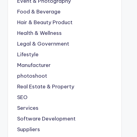
Event & Photography
Food & Beverage
Hair & Beauty Product
Health & Wellness
Legal & Government
Lifestyle
Manufacturer
photoshoot
Real Estate & Property
SEO
Services
Software Development
Suppliers