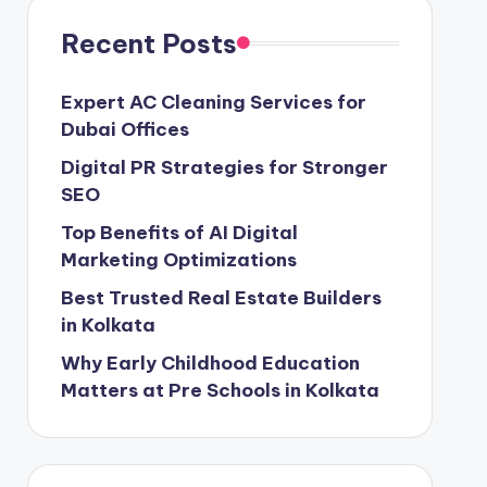
Recent Posts
Expert AC Cleaning Services for
Dubai Offices
Digital PR Strategies for Stronger
SEO
Top Benefits of AI Digital
Marketing Optimizations
Best Trusted Real Estate Builders
in Kolkata
Why Early Childhood Education
Matters at Pre Schools in Kolkata