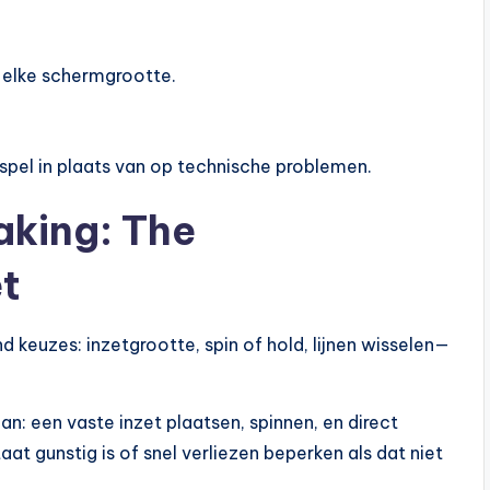
 elke schermgrootte.
spel in plaats van op technische problemen.
aking: The
et
d keuzes: inzetgrootte, spin of hold, lijnen wisselen—
n: een vaste inzet plaatsen, spinnen, en direct
at gunstig is of snel verliezen beperken als dat niet