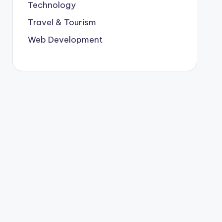
Technology
Travel & Tourism
Web Development