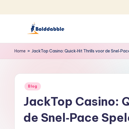
Skip
to
content
B
o
Home
»
JackTop Casino: Quick‑Hit Thrills voor de Snel‑Pac
l
d
Posted
d
Blog
in
JackTop Casino: Qu
a
b
de Snel‑Pace Spel
b