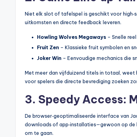
Niet elk slot of tafelspel is geschikt voor high
uitkomsten en directe feedback leveren.
Howling Wolves Megaways
– Snelle reel
Fruit Zen
– Klassieke fruit symbolen en sne
Joker Win
– Eenvoudige mechanics die sne
Met meer dan vijfduizend titels in totaal, wee
voor spelers die directe bevrediging zoeken zo
3. Speedy Access: M
De browser‑geoptimaliseerde interface van J
downloads of app‑installaties—gewoon op de lin
om te gaan.