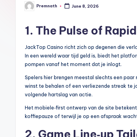
Premnath
l
June 8, 2026
Posted
by
e
1. The Pulse of Rapid
JackTop Casino richt zich op degenen die verla
In een wereld waar tijd geld is, biedt het platf
pompen vanaf het moment dat je inlogt.
Spelers hier brengen meestal slechts een paa
winst te behalen of een verliezende streak te 
volgende hartslag van actie.
Het mobiele‑first ontwerp van de site betekent 
koffiepauze of terwijl je op een afspraak wach
2. Game Line‑up Tail