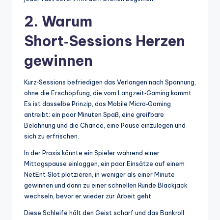
2. Warum
Short‑Sessions Herzen
gewinnen
Kurz‑Sessions befriedigen das Verlangen nach Spannung,
ohne die Erschöpfung, die vom Langzeit‑Gaming kommt.
Es ist dasselbe Prinzip, das Mobile Micro‑Gaming
antreibt: ein paar Minuten Spaß, eine greifbare
Belohnung und die Chance, eine Pause einzulegen und
sich zu erfrischen.
In der Praxis könnte ein Spieler während einer
Mittagspause einloggen, ein paar Einsätze auf einem
NetEnt‑Slot platzieren, in weniger als einer Minute
gewinnen und dann zu einer schnellen Runde Blackjack
wechseln, bevor er wieder zur Arbeit geht.
Diese Schleife hält den Geist scharf und das Bankroll