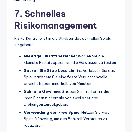
7. Schnelles
Risikomanagement
Risiko‑Kontrolle ist in die Struktur des schnellen Spiels
eingebaut:
Niedrige Einsatzbereiche:
Wählen Sie die
kleinste Einsatzoption, um die Gewässer zu testen.
Setzen Sie Stop‑Loss‑Limits:
Verlassen Sie das
Spiel, nachdem Sie eine feste Verlustschwelle
erreicht haben, innerhalb von Minuten.
Schnelle Gewinne:
Streben Sie Treffer an, die
Ihren Einsatz innerhalb von zwei oder drei
Drehungen zurückgeben.
Verwendung von Free Spins:
Nutzen Sie Free
Spins frühzeitig, um den Bankroll‑Verbrauch zu
reduzieren.