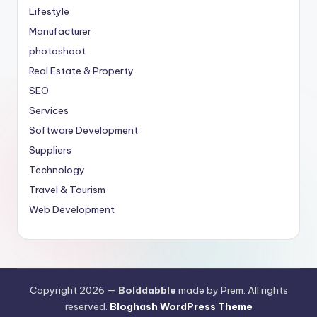
Lifestyle
Manufacturer
photoshoot
Real Estate & Property
SEO
Services
Software Development
Suppliers
Technology
Travel & Tourism
Web Development
Copyright 2026 —
Bolddabble
made by Prem. All rights
reserved.
Bloghash WordPress Theme