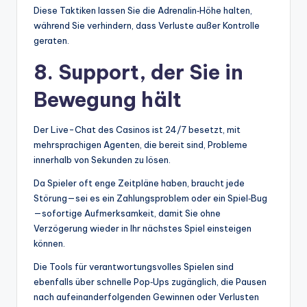
Diese Taktiken lassen Sie die Adrenalin‑Höhe halten,
während Sie verhindern, dass Verluste außer Kontrolle
geraten.
8. Support, der Sie in
Bewegung hält
Der Live-Chat des Casinos ist 24/7 besetzt, mit
mehrsprachigen Agenten, die bereit sind, Probleme
innerhalb von Sekunden zu lösen.
Da Spieler oft enge Zeitpläne haben, braucht jede
Störung—sei es ein Zahlungsproblem oder ein Spiel‑Bug
—sofortige Aufmerksamkeit, damit Sie ohne
Verzögerung wieder in Ihr nächstes Spiel einsteigen
können.
Die Tools für verantwortungsvolles Spielen sind
ebenfalls über schnelle Pop‑Ups zugänglich, die Pausen
nach aufeinanderfolgenden Gewinnen oder Verlusten