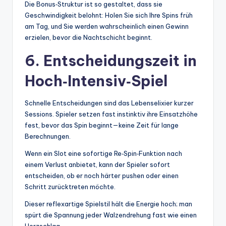
Die Bonus‑Struktur ist so gestaltet, dass sie
Geschwindigkeit belohnt: Holen Sie sich Ihre Spins früh
am Tag, und Sie werden wahrscheinlich einen Gewinn
erzielen, bevor die Nachtschicht beginnt.
6. Entscheidungszeit in
Hoch‑Intensiv‑Spiel
Schnelle Entscheidungen sind das Lebenselixier kurzer
Sessions. Spieler setzen fast instinktiv ihre Einsatzhöhe
fest, bevor das Spin beginnt—keine Zeit für lange
Berechnungen.
Wenn ein Slot eine sofortige Re‑Spin‑Funktion nach
einem Verlust anbietet, kann der Spieler sofort
entscheiden, ob er noch härter pushen oder einen
Schritt zurücktreten möchte.
Dieser reflexartige Spielstil hält die Energie hoch; man
spürt die Spannung jeder Walzendrehung fast wie einen
Herzschlag.