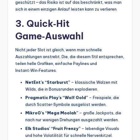
geschützt—das Risiko ist auf das beschränkt, was man
sich in einem einzigen Anlauf leisten kann zu verlieren.
3. Quick‑Hit
Game‑Auswahl
Nicht jeder Slot ist gleich, wenn man schnelle
Auszahlungen anstrebt. Die, die diesem Stil entsprechen,
teilen helle Grafiken, einfache Paylines und
Instant‑Win‑Features.
NetEnt’s “Starburst”
– klassische Walzen mit
Wilds, die in Bonusrunden explodieren.
Pragmatic Play’s “Wolf Gold”
– Freispiele, die
durch Scatter‑Symbole ausgelöst werden.
MikroG’s “Mega Moolah”
– große Jackpots, die
nach nur wenigen Drehungen ausgezahlt werden.
Elk Studios’ “Fruit Frenzy”
– lebendige Visuals
und hohe Volatilität für schnelle Nervenkitzel.