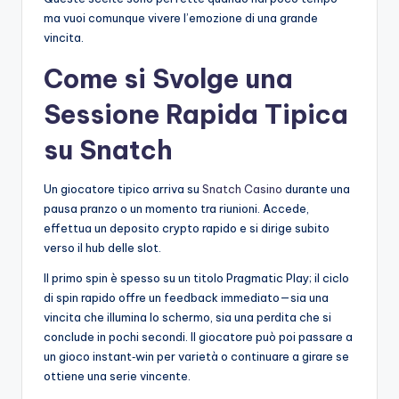
ma vuoi comunque vivere l’emozione di una grande
vincita.
Come si Svolge una
Sessione Rapida Tipica
su Snatch
Un giocatore tipico arriva su
Snatch Casino
durante una
pausa pranzo o un momento tra riunioni. Accede,
effettua un deposito crypto rapido e si dirige subito
verso il hub delle slot.
Il primo spin è spesso su un titolo Pragmatic Play; il ciclo
di spin rapido offre un feedback immediato—sia una
vincita che illumina lo schermo, sia una perdita che si
conclude in pochi secondi. Il giocatore può poi passare a
un gioco instant‑win per varietà o continuare a girare se
ottiene una serie vincente.