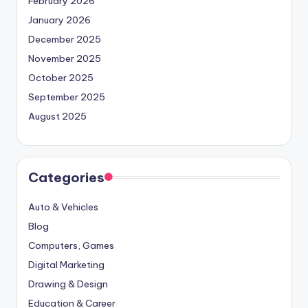
February 2026
January 2026
December 2025
November 2025
October 2025
September 2025
August 2025
Categories
Auto & Vehicles
Blog
Computers, Games
Digital Marketing
Drawing & Design
Education & Career