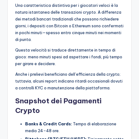
Una caratteristica distintiva per i giocatori veloci è la
natura istantanea delle transazioni crypto. A differenza
dei metodi bancari tradizionali che possono richiedere
giorni, i depositi con Bitcoin o Ethereum sono confermati
in pochi minuti—spesso entro cinque minuti nei momenti
di punta.
Questa velocità si traduce direttamente in tempo di
gioco: meno minuti spesi ad aspettare i fondi, più tempo
per girare e decidere.
Anche i prelievi beneficiano dell’efficienza della crypto;
tuttavia, alcuni report indicano ritardi occasionali dovuti
a controlli KYC o manutenzione della piattaforma.
Snapshot dei Pagamenti
Crypto
Banks & Credit Cards:
Tempo di elaborazione
medio 24–48 ore.