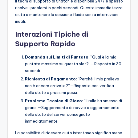
Il team di supporto di Snatch è disponibile 24/7 e spesso
risolve i problemi in pochi secondi. Questa immediatezza
aiuta a mantenere la sessione fluida senza interruzioni
inutili.
Interazioni Tipiche di
Supporto Rapido
Domanda sui Limiti di Puntata:
“Qual è la mia
puntata massima su questa slot?”—Risposta in 30
secondi.
Richiesta di Pagamento:
“Perché il mio prelievo
non è ancora arrivato?”—Risposta con verifica
dello stato e prossimi passi.
Problema Tecnico di Gioco:
“Il rullo ha smesso di
girare”—Suggerimento di riavvio o aggiornamento
dello stato del server consegnato
immediatamente.
La possibilità di ricevere aiuto istantaneo significa meno