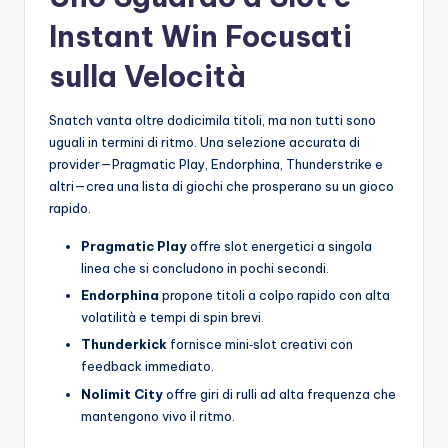
Instant Win Focusati
sulla Velocità
Snatch vanta oltre dodicimila titoli, ma non tutti sono
uguali in termini di ritmo. Una selezione accurata di
provider—Pragmatic Play, Endorphina, Thunderstrike e
altri—crea una lista di giochi che prosperano su un gioco
rapido.
Pragmatic Play
offre slot energetici a singola
linea che si concludono in pochi secondi.
Endorphina
propone titoli a colpo rapido con alta
volatilità e tempi di spin brevi.
Thunderkick
fornisce mini‑slot creativi con
feedback immediato.
Nolimit City
offre giri di rulli ad alta frequenza che
mantengono vivo il ritmo.