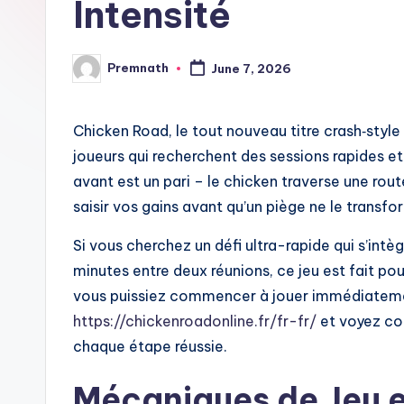
Intensité
l
e
Premnath
June 7, 2026
Posted
by
Chicken Road, le tout nouveau titre crash‑style
joueurs qui recherchent des sessions rapides et
avant est un pari – le chicken traverse une ro
saisir vos gains avant qu’un piège ne le transfo
Si vous cherchez un défi ultra-rapide qui s’in
minutes entre deux réunions, ce jeu est fait po
vous puissiez commencer à jouer immédiatem
https://chickenroadonline.fr/fr-fr/
et voyez com
chaque étape réussie.
Mécaniques de Jeu en