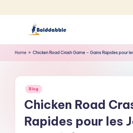
Skip
to
content
B
o
Home
»
Chicken Road Crash Game – Gains Rapides pour les
l
d
Posted
d
Blog
in
Chicken Road Cra
a
b
Rapides pour les 
b