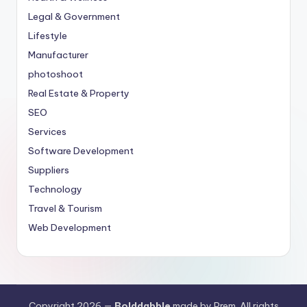
Legal & Government
Lifestyle
Manufacturer
photoshoot
Real Estate & Property
SEO
Services
Software Development
Suppliers
Technology
Travel & Tourism
Web Development
Copyright 2026 —
Bolddabble
made by Prem. All rights