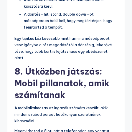
kiosztásra kerül.
A döntés—hit, stand, double down—öt
másodpercen belül kell, hogy megtörténjen, hogy
fenntartsd a tempót.
Egy tipikus kéz kevesebb mint harminc másodpercet
vesz igénybe a tét megadásától a döntésig, lehetővé
téve, hogy több kört is lejátszhass egy ebédszünet
alatt.
8. Útközben játszás:
Mobil pillanatok, amik
számítanak
A mobilalkalmazás az ingázók számára készült, akik
minden szabad percet hatékonyan szeretnének
kihasználni.
Megnyithatod a Slotunát a telefonodon egy vonatút