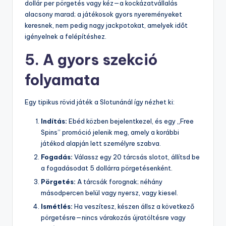
dollár per pörgetés vagy kéz—a kockázatvállalás
alacsony marad; a játékosok gyors nyereményeket
keresnek, nem pedig nagy jackpotokat, amelyek időt
igényelnek a felépítéshez.
5. A gyors szekció
folyamata
Egy tipikus rövid játék a Slotunánál így nézhet ki:
Indítás:
Ebéd közben bejelentkezel, és egy „Free
Spins” promóció jelenik meg, amely a korábbi
játékod alapján lett személyre szabva.
Fogadás:
Válassz egy 20 tárcsás slotot, állítsd be
a fogadásodat 5 dollárra pörgetésenként.
Pörgetés:
A tárcsák forognak; néhány
másodpercen belül vagy nyersz, vagy kiesel.
Ismétlés:
Ha veszítesz, készen állsz a következő
pörgetésre—nincs várakozás újratöltésre vagy