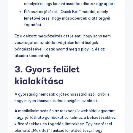
amelyekkel egy kattintással kezdhetsz egy új kört.
Élő osztós játékok „Quick Bet” móddal, amely
lehetővé teszi, hogy másodpercek alatt tegyél
fogadást.
Ez a célzott megközelítés azt jelenti, hogy soha nem
vesztegeted az idődet végtelen lehetőségek
böngészésével—csak nyomd meg a play-t, és az
akcióra koncentrálj.
3. Gyors felület
kialakítása
A gyorsaság nemcsak a játék hosszáról szól; arról is,
hogy milyen könnyen tudod navigálni az oldalt.
A mobilalkalmazás és az reszponzív weboldal egyaránt
nagy, jól látható gombokat tartalmaz a befizetésekhez,
kifizetésekhez és fogadási limitekhez. Egy érintéssel
elérhető „Max Bet” funkció lehetővé teszi, hogy