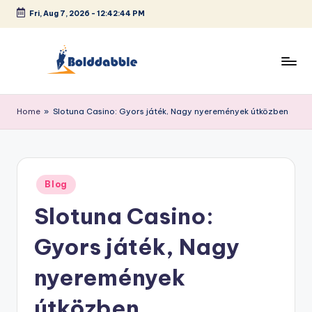
Fri, Aug 7, 2026
-
12:42:44 PM
Skip
to
content
B
o
Home
»
Slotuna Casino: Gyors játék, Nagy nyeremények útközben
l
d
d
Posted
Blog
in
a
Slotuna Casino:
b
Gyors játék, Nagy
b
l
nyeremények
e
útközben