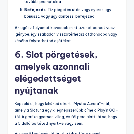
további promptokra.
Befejezés:
Tíz pörgetés után vagy nyersz egy
bónuszt, vagy úgy döntesz, befejezed.
Az egész folyamat kevesebb mint tizenöt percet vesz
igénybe, így szabadon visszatérhetsz otthonodba vagy
később folytathatod a játékot.
6. Slot pörgetések,
amelyek azonnali
elégedettséget
nyújtanak
Képzeld el, hogy kihúzod a kart „Mystic Aurora”-nál,
amely a Slotuna egyik legnépszerűbb címe a Play’n GO-
tól. A grafika gyorsan villog, és fél perc alatt látod, hogy
a 5 dolláros téted nyert-e vagy sem.
Ha nyerő kombinációt ér el, a kifizetés azonnal