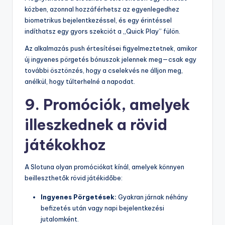
közben, azonnal hozzáférhetsz az egyenlegedhez
biometrikus bejelentkezéssel, és egy érintéssel
indíthatsz egy gyors szekciót a „Quick Play” fülön.
Az alkalmazás push értesítései figyelmeztetnek, amikor
új ingyenes pörgetés bónuszok jelennek meg—csak egy
további ösztönzés, hogy a cselekvés ne álljon meg,
anélkül, hogy túlterhelné a napodat.
9. Promóciók, amelyek
illeszkednek a rövid
játékokhoz
A Slotuna olyan promóciókat kínál, amelyek könnyen
beilleszthetők rövid játékidőbe:
Ingyenes Pörgetések:
Gyakran járnak néhány
befizetés után vagy napi bejelentkezési
jutalomként.