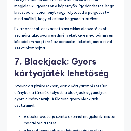
megjelenik ugyanazon a képernyőn, így dönthetsz, hogy
kiveszed a nyereményt vagy folytatod a pörgetést—
mind anélkül, hogy el kellene hagynod a játékot.
Ez az azonnali visszacsatolási ciklus alapvető azok
számára, akik gyors eredményeket keresnek; bármilyen
késedelem megtörné az adrenalin-löketet, ami a rövid
szekciókat hajtja.
7. Blackjack: Gyors
kártyajáték lehetőség
Azoknak a játékosoknak, akik a kártyákat részesítik
előnyben a tárcsák helyett, a blackjack ugyanolyan
gyors élményt nyújt. A Slotuna gyors blackjack
asztalainál:
A dealer avatarja szinte azonnal megjelenik, miután
megadtad a tétet.
A kezed kevesebb mint két másodperc alatt