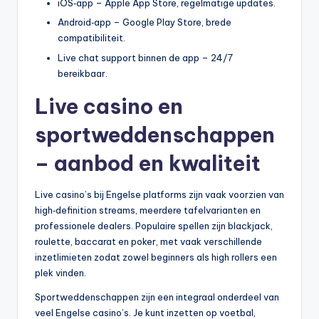
iOS‑app – Apple App Store, regelmatige updates.
Android‑app – Google Play Store, brede
compatibiliteit.
Live chat support binnen de app – 24/7
bereikbaar.
Live casino en
sportweddenschappen
– aanbod en kwaliteit
Live casino’s bij Engelse platforms zijn vaak voorzien van
high‑definition streams, meerdere tafelvarianten en
professionele dealers. Populaire spellen zijn blackjack,
roulette, baccarat en poker, met vaak verschillende
inzetlimieten zodat zowel beginners als high rollers een
plek vinden.
Sportweddenschappen zijn een integraal onderdeel van
veel Engelse casino’s. Je kunt inzetten op voetbal,