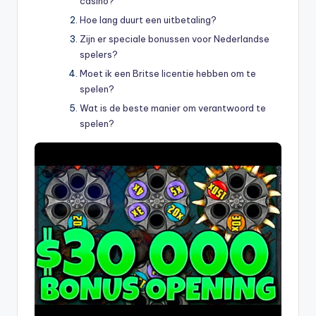
casino?
Hoe lang duurt een uitbetaling?
Zijn er speciale bonussen voor Nederlandse
spelers?
Moet ik een Britse licentie hebben om te
spelen?
Wat is de beste manier om verantwoord te
spelen?