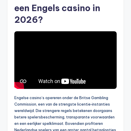
een Engels casino in
2026?
Engelse casino’s opereren onder de Britse Gambling
Commission, een van de strengste licentie‑instanties
wereldwijd. Die strengere regels betekenen doorgaans
betere spelersbescherming, transparante voorwaarden
en een eerlijker spelklimaat. Bovendien profiteren
Nederlandse spelers van een groter aantal betaalopties