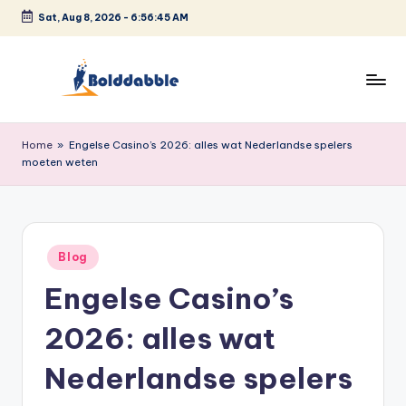
Sat, Aug 8, 2026
-
6:56:45 AM
Skip
to
content
B
o
Home
»
Engelse Casino’s 2026: alles wat Nederlandse spelers
moeten weten
l
d
d
Posted
a
Blog
in
Engelse Casino’s
b
b
2026: alles wat
l
Nederlandse spelers
e