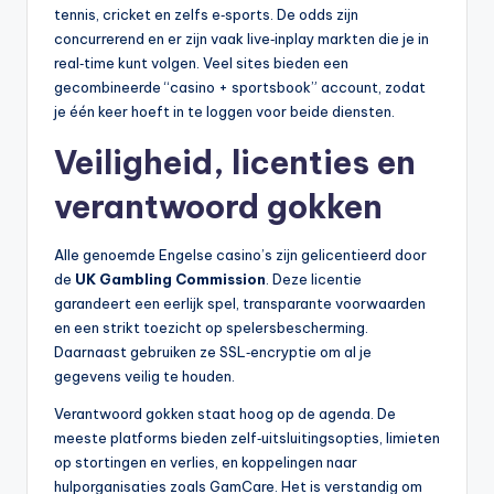
tennis, cricket en zelfs e‑sports. De odds zijn
concurrerend en er zijn vaak live‑inplay markten die je in
real‑time kunt volgen. Veel sites bieden een
gecombineerde “casino + sportsbook” account, zodat
je één keer hoeft in te loggen voor beide diensten.
Veiligheid, licenties en
verantwoord gokken
Alle genoemde Engelse casino’s zijn gelicentieerd door
de
UK Gambling Commission
. Deze licentie
garandeert een eerlijk spel, transparante voorwaarden
en een strikt toezicht op spelersbescherming.
Daarnaast gebruiken ze SSL‑encryptie om al je
gegevens veilig te houden.
Verantwoord gokken staat hoog op de agenda. De
meeste platforms bieden zelf‑uitsluitingsopties, limieten
op stortingen en verlies, en koppelingen naar
hulporganisaties zoals GamCare. Het is verstandig om