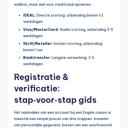
wallets, maar wel voor creditcard‑opnames.
iDEAL:
Directe storting, uitbetaling binnen 1‑2
werkdagen.
Visa/MasterCard:
Snelle storting, uitbetaling 2‑5
werkdagen.
Skrill/Neteller:
Instant storting, uitbetaling
binnen 1 uur.
Banktransfer:
Langere verwerking, 2‑3
werkdagen.
Registratie &
verificatie:
stap‑voor‑stap gids
Het aanmaken van een account bij een Engels casino is
meestal een simpel proces van drie stappen: invoeren
van persoonlijke gegevens, kiezen van een wachtwoord,