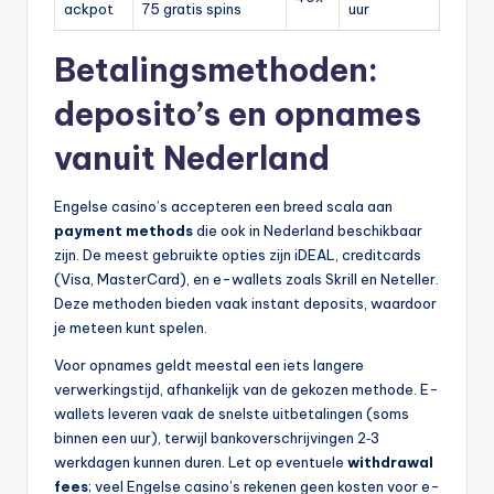
ackpot
75 gratis spins
uur
Betalingsmethoden:
deposito’s en opnames
vanuit Nederland
Engelse casino’s accepteren een breed scala aan
payment methods
die ook in Nederland beschikbaar
zijn. De meest gebruikte opties zijn iDEAL, creditcards
(Visa, MasterCard), en e-wallets zoals Skrill en Neteller.
Deze methoden bieden vaak instant deposits, waardoor
je meteen kunt spelen.
Voor opnames geldt meestal een iets langere
verwerkingstijd, afhankelijk van de gekozen methode. E-
wallets leveren vaak de snelste uitbetalingen (soms
binnen een uur), terwijl bankoverschrijvingen 2‑3
werkdagen kunnen duren. Let op eventuele
withdrawal
fees
; veel Engelse casino’s rekenen geen kosten voor e-