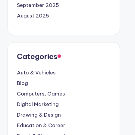
September 2025
August 2025
Categories
Auto & Vehicles
Blog
Computers, Games
Digital Marketing
Drawing & Design
Education & Career