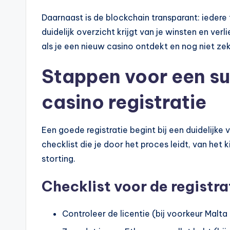
Daarnaast is de blockchain transparant: iedere t
duidelijk overzicht krijgt van je winsten en verl
als je een nieuw casino ontdekt en nog niet z
Stappen voor een s
casino registratie
Een goede registratie begint bij een duidelijke 
checklist die je door het proces leidt, van het 
storting.
Checklist voor de registra
Controleer de licentie (bij voorkeur Malt