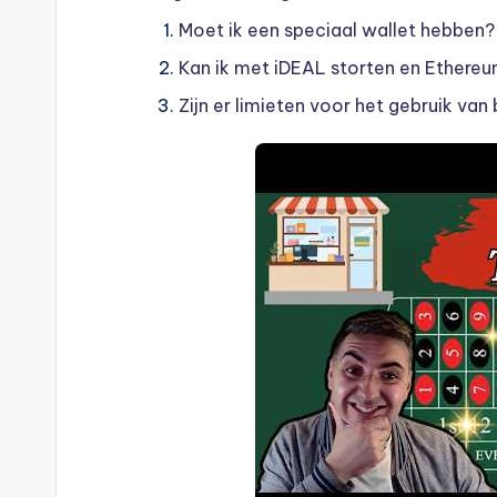
Moet ik een speciaal wallet hebben?
Kan ik met iDEAL storten en Ether
Zijn er limieten voor het gebruik va