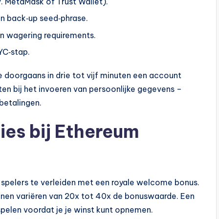
v. MetaMask of Trust Wallet).
n back‑up seed‑phrase.
 wagering requirements.
YC‑stap.
 doorgaans in drie tot vijf minuten een account
ten bij het invoeren van persoonlijke gegevens –
tbetalingen.
es bij Ethereum
spelers te verleiden met een royale welcome bonus.
nnen variëren van 20x tot 40x de bonuswaarde. Een
spelen voordat je je winst kunt opnemen.