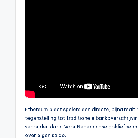
Ethereum biedt spelers een directe, bijna real
tegenstelling tot traditionele bankoverschrijv
seconden door. Voor Nederlandse gokliefhebbe
over eigen saldo.