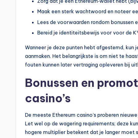
Zorg dat je een Ethereum‑wallet hebt (bij
Maak een sterk wachtwoord en noteer ee
Lees de voorwaarden rondom bonussen en
Bereid je identiteitsbewijs voor voor de K
Wanneer je deze punten hebt afgestemd, kun je
aanmaken. Het belangrijkste is om niet te haas
fouten kunnen later vertraging opleveren bij ui
Bonussen en promoti
casino’s
De meeste Ethereum casino’s proberen nieuwe 
Let wel op de wagering requirements; deze ku
hogere multiplier betekent dat je langer moet 