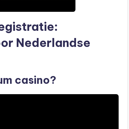
gistratie:
oor Nederlandse
um casino?