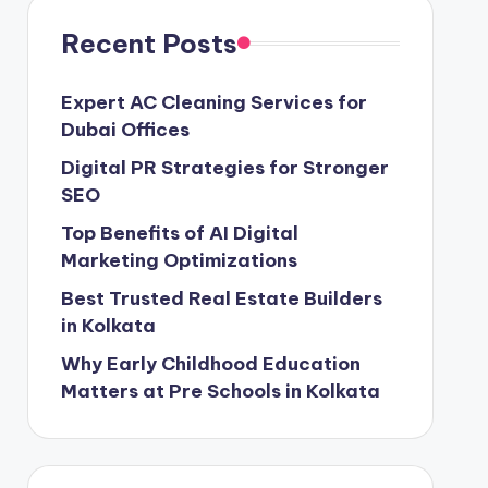
Recent Posts
Expert AC Cleaning Services for
Dubai Offices
Digital PR Strategies for Stronger
SEO
Top Benefits of AI Digital
Marketing Optimizations
Best Trusted Real Estate Builders
in Kolkata
Why Early Childhood Education
Matters at Pre Schools in Kolkata