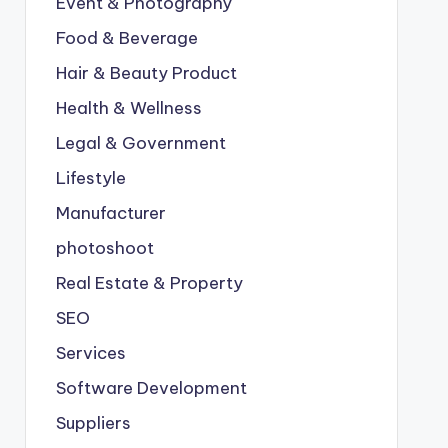
Event & Photography
Food & Beverage
Hair & Beauty Product
Health & Wellness
Legal & Government
Lifestyle
Manufacturer
photoshoot
Real Estate & Property
SEO
Services
Software Development
Suppliers