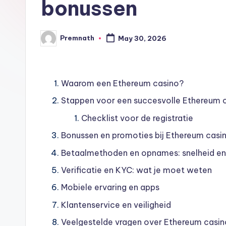
bonussen
l
e
Premnath
May 30, 2026
Posted
by
Waarom een Ethereum casino?
Stappen voor een succesvolle Ethereum ca
Checklist voor de registratie
Bonussen en promoties bij Ethereum casin
Betaalmethoden en opnames: snelheid en 
Verificatie en KYC: wat je moet weten
Mobiele ervaring en apps
Klantenservice en veiligheid
Veelgestelde vragen over Ethereum casino