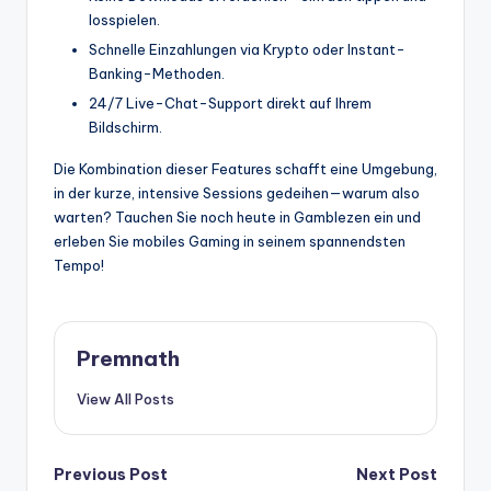
losspielen.
Schnelle Einzahlungen via Krypto oder Instant-
Banking-Methoden.
24/7 Live-Chat-Support direkt auf Ihrem
Bildschirm.
Die Kombination dieser Features schafft eine Umgebung,
in der kurze, intensive Sessions gedeihen—warum also
warten? Tauchen Sie noch heute in Gamblezen ein und
erleben Sie mobiles Gaming in seinem spannendsten
Tempo!
Premnath
View All Posts
Post
Previous Post
Next Post