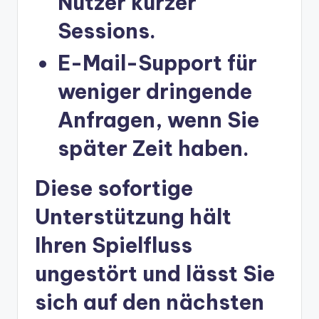
Nutzer kurzer
Sessions.
E-Mail-Support für
weniger dringende
Anfragen, wenn Sie
später Zeit haben.
Diese sofortige
Unterstützung hält
Ihren Spielfluss
ungestört und lässt Sie
sich auf den nächsten