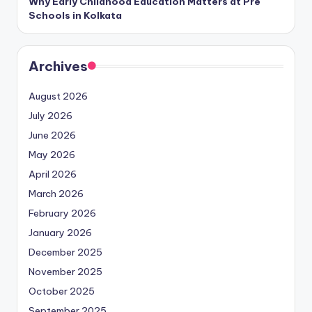
Why Early Childhood Education Matters at Pre
Schools in Kolkata
Archives
August 2026
July 2026
June 2026
May 2026
April 2026
March 2026
February 2026
January 2026
December 2025
November 2025
October 2025
September 2025