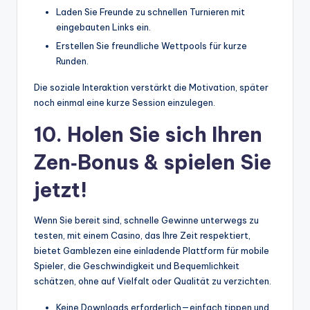
Laden Sie Freunde zu schnellen Turnieren mit
eingebauten Links ein.
Erstellen Sie freundliche Wettpools für kurze
Runden.
Die soziale Interaktion verstärkt die Motivation, später
noch einmal eine kurze Session einzulegen.
10. Holen Sie sich Ihren
Zen‑Bonus & spielen Sie
jetzt!
Wenn Sie bereit sind, schnelle Gewinne unterwegs zu
testen, mit einem Casino, das Ihre Zeit respektiert,
bietet Gamblezen eine einladende Plattform für mobile
Spieler, die Geschwindigkeit und Bequemlichkeit
schätzen, ohne auf Vielfalt oder Qualität zu verzichten.
Keine Downloads erforderlich—einfach tippen und