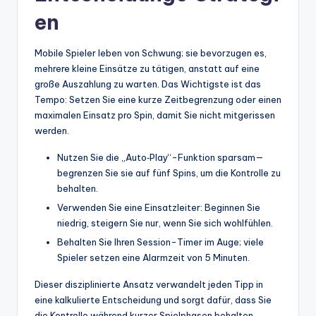
en
Mobile Spieler leben von Schwung; sie bevorzugen es,
mehrere kleine Einsätze zu tätigen, anstatt auf eine
große Auszahlung zu warten. Das Wichtigste ist das
Tempo: Setzen Sie eine kurze Zeitbegrenzung oder einen
maximalen Einsatz pro Spin, damit Sie nicht mitgerissen
werden.
Nutzen Sie die „Auto‑Play“-Funktion sparsam—
begrenzen Sie sie auf fünf Spins, um die Kontrolle zu
behalten.
Verwenden Sie eine Einsatzleiter: Beginnen Sie
niedrig, steigern Sie nur, wenn Sie sich wohlfühlen.
Behalten Sie Ihren Session-Timer im Auge; viele
Spieler setzen eine Alarmzeit von 5 Minuten.
Dieser disziplinierte Ansatz verwandelt jeden Tipp in
eine kalkulierte Entscheidung und sorgt dafür, dass Sie
die Kontrolle während kurzer Spielphasen behalten.