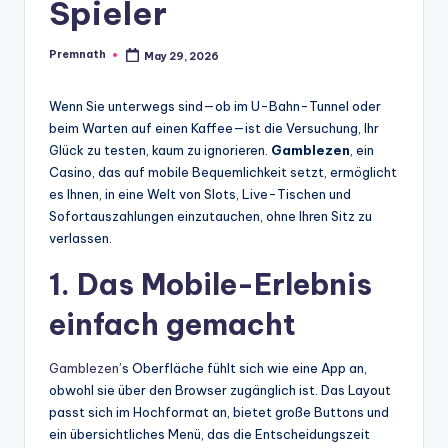
Spieler
Premnath
May 29, 2026
Posted
by
Wenn Sie unterwegs sind—ob im U-Bahn-Tunnel oder
beim Warten auf einen Kaffee—ist die Versuchung, Ihr
Glück zu testen, kaum zu ignorieren.
Gamblezen
, ein
Casino, das auf mobile Bequemlichkeit setzt, ermöglicht
es Ihnen, in eine Welt von Slots, Live-Tischen und
Sofortauszahlungen einzutauchen, ohne Ihren Sitz zu
verlassen.
1. Das Mobile-Erlebnis
einfach gemacht
Gamblezen
’s Oberfläche fühlt sich wie eine App an,
obwohl sie über den Browser zugänglich ist. Das Layout
passt sich im Hochformat an, bietet große Buttons und
ein übersichtliches Menü, das die Entscheidungszeit