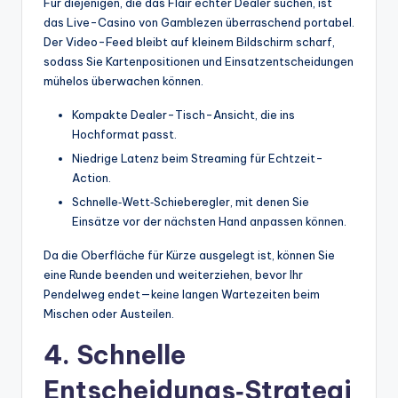
Für diejenigen, die das Flair echter Dealer suchen, ist
das Live-Casino von Gamblezen überraschend portabel.
Der Video-Feed bleibt auf kleinem Bildschirm scharf,
sodass Sie Kartenpositionen und Einsatzentscheidungen
mühelos überwachen können.
Kompakte Dealer-Tisch-Ansicht, die ins
Hochformat passt.
Niedrige Latenz beim Streaming für Echtzeit-
Action.
Schnelle‑Wett‑Schieberegler, mit denen Sie
Einsätze vor der nächsten Hand anpassen können.
Da die Oberfläche für Kürze ausgelegt ist, können Sie
eine Runde beenden und weiterziehen, bevor Ihr
Pendelweg endet—keine langen Wartezeiten beim
Mischen oder Austeilen.
4. Schnelle
Entscheidungs‑Strategi