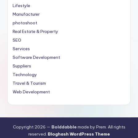
Lifestyle
Manufacturer
photoshoot
Real Estate & Property
SEO
Services
Software Development
Suppliers
Technology
Travel & Tourism
Web Development
Copyright 2026 —
Bolddabble
made by Prem. All rights
reserved.
Bloghash WordPress Theme